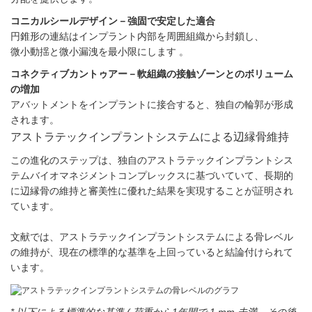
コニカルシールデザイン－強固で安定した適合
円錐形の連結はインプラント内部を周囲組織から封鎖し、
微小動揺と微小漏洩を最小限にします 。
コネクティブカントゥアー－軟組織の接触ゾーンとのボリューム
の増加
アバットメントをインプラントに接合すると、独自の輪郭が形成
されます。
アストラテックインプラントシステムによる辺縁骨維持
この進化のステップは、独自のアストラテックインプラントシス
テムバイオマネジメントコンプレックスに基づいていて、長期的
に辺縁骨の維持と審美性に優れた結果を実現することが証明され
ています。
文献では、アストラテックインプラントシステムによる骨レベル
の維持が、現在の標準的な基準を上回っていると結論付けられて
います。
* 以下による標準的な基準 ( 荷重から1年間で 1 mm 未満、その後