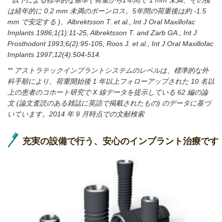
は経年的に 0.2 mm 未満のボーンロス。5年間の荷重後は約 -1.5
mm で安定する )。Albrektsson T. et al., Int J Oral Maxillofac
Implants 1986;1(1):11-25, Albrektsson T. and Zarb GA., Int J
Prosthodont 1993;6(2):95-105, Roos J. et al., Int J Oral Maxillofac
Implants 1997;12(4):504-514.
** アストラテックインプラントシステムのレベルは、標準的な外
科手順により、荷重開始後 1 年以上フォローアップされた 10 名以
上の患者のコホート研究で X 線データを提示している 62 編の論
文 (論文査読のある雑誌に英語で掲載されたもの) のデータに基づ
いています。2014 年 9 月時点での文献検索
充実の設備で行う、安心のインプラント治療です